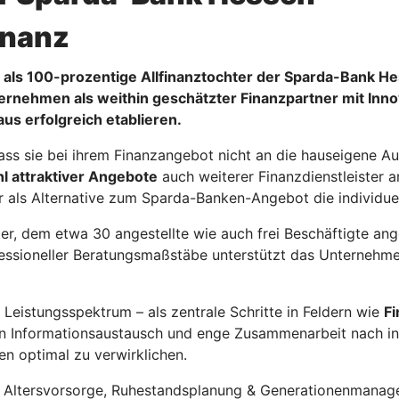
inanz
 als 100-prozentige Allfinanztochter der Sparda-Bank He
nternehmen als weithin geschätzter Finanzpartner mit I
us erfolgreich etablieren.
 dass sie bei ihrem Finanzangebot nicht an die hauseigene 
hl attraktiver Angebote
auch weiterer Finanzdienstleister a
oder als Alternative zum Sparda-Banken-Angebot die individu
ister, dem etwa 30 angestellte wie auch frei Beschäftigte an
ssioneller Beratungsmaßstäbe unterstützt das Unternehmen 
eistungsspektrum – als zentrale Schritte in Feldern wie
F
ten Informationsaustausch und enge Zusammenarbeit nach in
n optimal zu verwirklichen.
 Altersvorsorge, Ruhestandsplanung & Generationenmanag