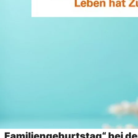
„Familiengeburtstag“ bei d