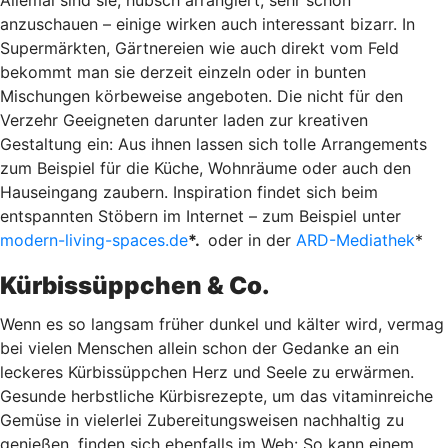
Allemal sind sie, hübsch arrangiert, sehr schön
anzuschauen – einige wirken auch interessant bizarr. In
Supermärkten, Gärtnereien wie auch direkt vom Feld
bekommt man sie derzeit einzeln oder in bunten
Mischungen körbeweise angeboten. Die nicht für den
Verzehr Geeigneten darunter laden zur kreativen
Gestaltung ein: Aus ihnen lassen sich tolle Arrangements
zum Beispiel für die Küche, Wohnräume oder auch den
Hauseingang zaubern. Inspiration findet sich beim
entspannten Stöbern im Internet – zum Beispiel unter
modern-living-spaces.de
*.
oder in der
ARD-Mediathek
*
Kürbissüppchen & Co.
Wenn es so langsam früher dunkel und kälter wird, vermag
bei vielen Menschen allein schon der Gedanke an ein
leckeres Kürbissüppchen Herz und Seele zu erwärmen.
Gesunde herbstliche Kürbisrezepte, um das vitaminreiche
Gemüse in vielerlei Zubereitungsweisen nachhaltig zu
genießen, finden sich ebenfalls im Web: So kann einem