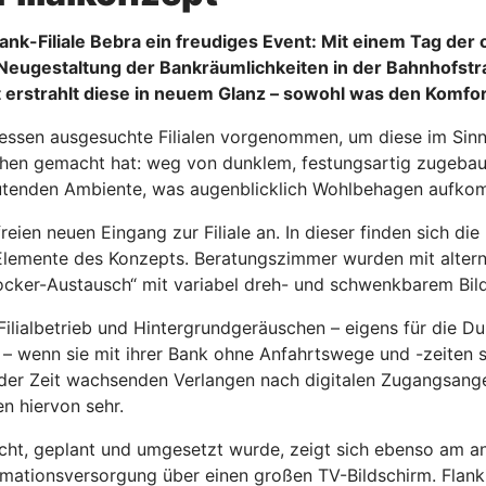
k-Filiale Bebra ein freudiges Event: Mit einem Tag der o
ugestaltung der Bankräumlichkeiten in der Bahnhofstraß
rstrahlt diese in neuem Glanz – sowohl was den Komfort be
essen ausgesuchte Filialen vorgenommen, um diese im Sinne
hen gemacht hat: weg von dunklem, festungsartig zugebaute
 anmutenden Ambiente, was augenblicklich Wohlbehagen aufko
eien neuen Eingang zur Filiale an. In dieser finden sich di
Elemente des Konzepts. Beratungszimmer wurden mit alterna
cker-Austausch“ mit variabel dreh- und schwenkbarem Bild
ilialbetrieb und Hintergrundgeräuschen – eigens für die 
– wenn sie mit ihrer Bank ohne Anfahrtswege und -zeiten 
er Zeit wachsenden Verlangen nach digitalen Zugangsangeb
en hiervon sehr.
acht, geplant und umgesetzt wurde, zeigt sich ebenso am 
ormationsversorgung über einen großen TV-Bildschirm. Flan