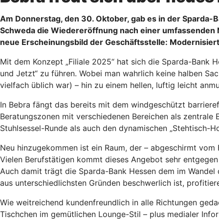
Am Donnerstag, den 30. Oktober, gab es in der Sparda-Ban
Schweda die Wiedereröffnung nach einer umfassenden Ne
neue Erscheinungsbild der Geschäftsstelle: Modernisiert e
Mit dem Konzept „Filiale 2025“ hat sich die Sparda-Bank H
und Jetzt“ zu führen. Wobei man wahrlich keine halben Sac
vielfach üblich war) – hin zu einem hellen, luftig leicht
In Bebra fängt das bereits mit dem windgeschützt barrierefr
Beratungszonen mit verschiedenen Bereichen als zentrale 
Stuhlsessel-Runde als auch den dynamischen „Stehtisch-Ho
Neu hinzugekommen ist ein Raum, der – abgeschirmt vom F
Vielen Berufstätigen kommt dieses Angebot sehr entgegen 
Auch damit trägt die Sparda-Bank Hessen dem im Wandel d
aus unterschiedlichsten Gründen beschwerlich ist, profitier
Wie weitreichend kundenfreundlich in alle Richtungen ged
Tischchen im gemütlichen Lounge-Stil – plus medialer Inf