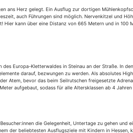
ingen ans Herz gelegt. Ein Ausflug zur dortigen Mühlenkop
reszeit, auch Führungen sind möglich. Nervenkitzel und Hö
t! Hier kann über eine Distanz von 665 Metern und in 100 
n des Europa-Kletterwaldes in Steinau an der Straße. In d
elemente darauf, bezwungen zu werden. Als absolutes Highli
er Atem, bevor das beim Seilrutschen freigesetzte Adrenali
Meter aufgebaut, sodass für alle Altersklassen ab 4 Jahren 
 Besucher:innen die Gelegenheit, Untertage zu gehen und ein
der beliebtesten Ausflugsziele mit Kindern in Hessen, kö