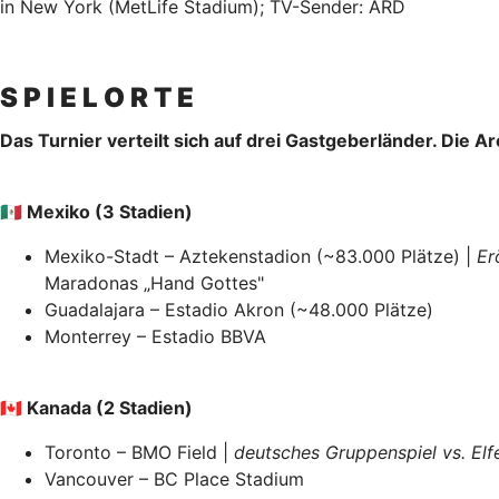
in New York (MetLife Stadium); TV-Sender: ARD
S P I E L O R T E
Das Turnier verteilt sich auf drei Gastgeberländer. Di
🇲🇽 Mexiko (3 Stadien)
Mexiko-Stadt – Aztekenstadion (~83.000 Plätze) |
Er
Maradonas „Hand Gottes"
Guadalajara – Estadio Akron (~48.000 Plätze)
Monterrey – Estadio BBVA
🇨🇦 Kanada (2 Stadien)
Toronto – BMO Field |
deutsches Gruppenspiel vs. Elf
Vancouver – BC Place Stadium