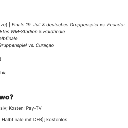
tze) |
Finale 19. Juli & deutsches Gruppenspiel vs. Ecuador
ßtes WM-Stadion & Halbfinale
albfinale
Gruppenspiel vs. Curaçao
)
phia
t wo?
usiv; Kosten: Pay-TV
 Halbfinale mit DFB); kostenlos