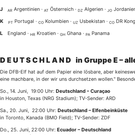
J
Argentinien ·
Österreich ·
Algerien ·
Jordanie
AR
AT
DZ
JO
K
Portugal ·
Kolumbien ·
Usbekistan ·
DR Kon
PT
CO
UZ
CO
L
England ·
Kroatien ·
Ghana ·
Panama
HR
GH
PA
D E U T S C H L A N D in Gruppe E – al
Die DFB-Elf hat auf dem Papier eine lösbare, aber keinesw
eine machbare, in der wir uns durchsetzen wollen." Besonde
So., 14. Juni, 19:00 Uhr:
Deutschland – Curaçao
in Houston, Texas (NRG Stadium); TV-Sender: ARD
Sa., 20. Juni, 22:00 Uhr:
Deutschland – Elfenbeinküste
in Toronto, Kanada (BMO Field); TV-Sender: ZDF
Do., 25. Juni, 22:00 Uhr:
Ecuador – Deutschland