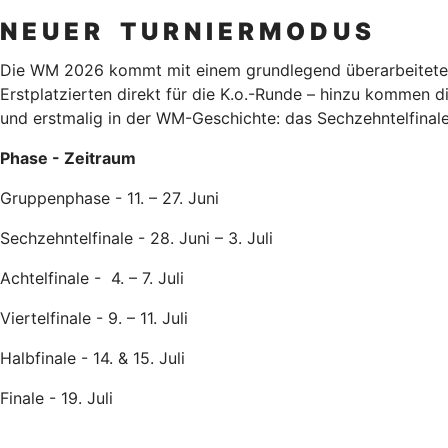
N E U E R T U R N I E R M O D U S
Die WM 2026 kommt mit einem grundlegend überarbeiteten F
Erstplatzierten direkt für die K.o.-Runde – hinzu kommen d
und erstmalig in der WM-Geschichte: das Sechzehntelfinale
Phase - Zeitraum
Gruppenphase - 11. – 27. Juni
Sechzehntelfinale - 28. Juni – 3. Juli
Achtelfinale - 4. – 7. Juli
Viertelfinale - 9. – 11. Juli
Halbfinale - 14. & 15. Juli
Finale - 19. Juli