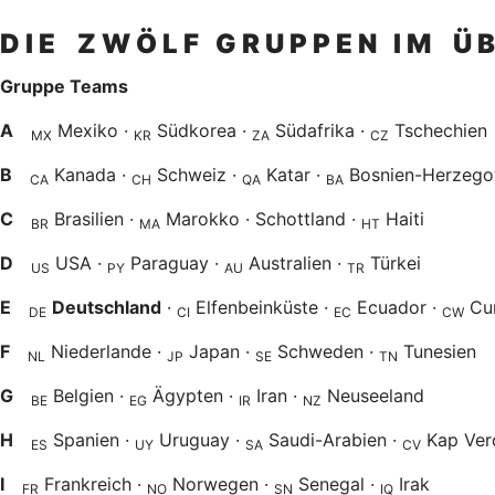
D I E Z W Ö L F G R U P P E N I M Ü B 
Gruppe Teams
A
Mexiko ·
Südkorea ·
Südafrika ·
Tschechien
MX
KR
ZA
CZ
B
Kanada ·
Schweiz ·
Katar ·
Bosnien-Herzego
CA
CH
QA
BA
C
Brasilien ·
Marokko · Schottland ·
Haiti
BR
MA
HT
D
USA ·
Paraguay ·
Australien ·
Türkei
US
PY
AU
TR
E
Deutschland
·
Elfenbeinküste ·
Ecuador ·
Cu
DE
CI
EC
CW
F
Niederlande ·
Japan ·
Schweden ·
Tunesien
NL
JP
SE
TN
G
Belgien ·
Ägypten ·
Iran ·
Neuseeland
BE
EG
IR
NZ
H
Spanien ·
Uruguay ·
Saudi-Arabien ·
Kap Ver
ES
UY
SA
CV
I
Frankreich ·
Norwegen ·
Senegal ·
Irak
FR
NO
SN
IQ