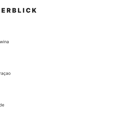
E R B L I C K
wina
raçao
de