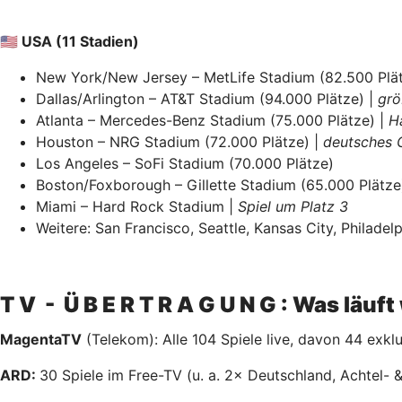
🇺🇸 USA (11 Stadien)
New York/New Jersey – MetLife Stadium (82.500 Plä
Dallas/Arlington – AT&T Stadium (94.000 Plätze) |
grö
Atlanta – Mercedes-Benz Stadium (75.000 Plätze) |
H
Houston – NRG Stadium (72.000 Plätze) |
deutsches 
Los Angeles – SoFi Stadium (70.000 Plätze)
Boston/Foxborough – Gillette Stadium (65.000 Plätze
Miami – Hard Rock Stadium |
Spiel um Platz 3
Weitere: San Francisco, Seattle, Kansas City, Philadel
T V - Ü B E R T R A G U N G : Was läuf
MagentaTV
(Telekom): Alle 104 Spiele live, davon 44 exkl
ARD:
30 Spiele im Free-TV (u. a. 2× Deutschland, Achtel- &